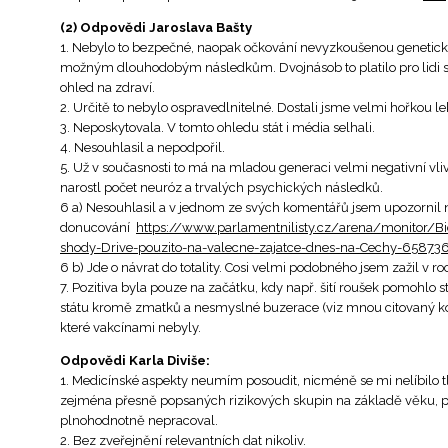
(2) Odpovědi Jaroslava Bašty
1. Nebylo to bezpečné, naopak očkování nevyzkoušenou genetick
možným dlouhodobým následkům. Dvojnásob to platilo pro lidi s 
ohled na zdraví.
2. Určitě to nebylo ospravedlnitelné. Dostali jsme velmi hořkou le
3. Neposkytovala. V tomto ohledu stát i média selhali.
4. Nesouhlasil a nepodpořil.
5. Už v současnosti to má na mladou generaci velmi negativní vliv,
narostl počet neuróz a trvalých psychických následků.
6 a) Nesouhlasil a v jednom ze svých komentářů jsem upozornil n
donucování
https://www.parlamentnilisty.cz/arena/monitor/B
shody-Drive-pouzito-na-valecne-zajatce-dnes-na-Cechy-65873
6 b) Jde o návrat do totality. Cosi velmi podobného jsem zažil v r
7. Pozitiva byla pouze na začátku, kdy např. šití roušek pomohlo 
státu kromě zmatků a nesmyslné buzerace (viz mnou citovaný k
které vakcínami nebyly.
Odpovědi Karla Diviše:
1. Medicínské aspekty neumím posoudit, nicméně se mi nelíbilo tl
zejména přesně popsaných rizikových skupin na základě věku, poh
plnohodnotně nepracoval.
2. Bez zveřejnění relevantních dat nikoliv.