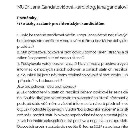
MUDr. Jana Gandalovičová, kardiolog,
jana.gandalovi
Poznámky:
(1) otázky zaslané prezidentským kandidátům:
1. Bylo bezpečné naočkovat většinu populace včetně nerizikový
bezpečnostním profilem v nouzovém režimu bez řádné doby otestov
prodělali?
2. Stát prosazoval očkování proti covidu pomocí šíření strachu a
zákonů ospravedlnitelné danou situací?
3. Poskytovala veřejnoprávní a další hlavní média pravdivé a vyvá
informací o možných rizicích očkování a dalších státních restrik
4. Souhlasil(a) jste s návrhem povinného očkování proti covidu ur
případně i v budoucnosti?
Jste pro očkování dětí proti covidu?
5. Jak hodnotíte vliv státních restrikcí během covidové krize na 
6a. Souhlasil(a) jste s omezováním svobodného šíření informací v
postupů státu vůči němu včetně informací a názorů předních ne
6b. Jak hodnotíte dosavadní vládní "boj s dezinformacemi" a přís
což má umožnit státu blokovat nepohodlné názory a trestat jejich
7. Jak hodnotíte celospolečenská pozitiva a negativa postupu stát
Odpovědi prosím pošlete do neděle 8. ledna 2023 na adresu
info