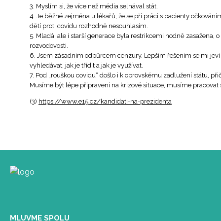
3. Myslím si, že více než média selhával stát.
4. Je běžné zejména u lékařů, že se při práci s pacienty očková
dětí proti covidu rozhodně nesouhlasím.
5. Mladá, ale i starší generace byla restrikcemi hodně zasažena, 
rozvodovosti.
6. Jsem zásadním odpůrcem cenzury. Lepším řešením se mi jeví vz
vyhledávat, jak je třídit a jak je využívat.
7. Pod „rouškou covidu“ došlo i k obrovskému zadlužení státu, př
Musíme být lépe připraveni na krizové situace, musíme pracovat s
(3)
https://www.e15.cz/kandidati-na-prezidenta
MLUVME SPOLU