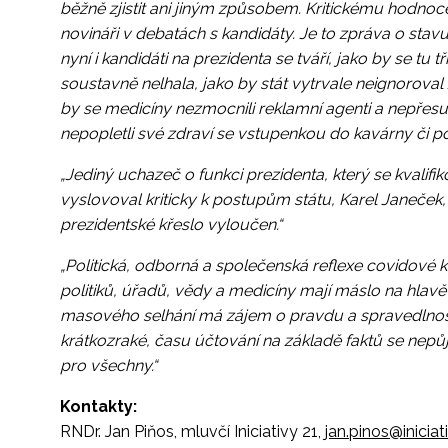
běžně zjistit ani jiným způsobem. Kritickému hodnocení
novináři v debatách s kandidáty. Je to zpráva o stavu 
nyní i kandidáti na prezidenta se tváří, jako by se tu 
soustavně nelhala, jako by stát vytrvale neignorova
by se medicíny nezmocnili reklamní agenti a nepřesunu
nepopletli své zdraví se vstupenkou do kavárny či po
„Jediný uchazeč o funkci prezidenta, který se kvali
vyslovoval kriticky k postupům státu, Karel Janeček
prezidentské křeslo vyloučen.“
„Politická, odborná a společenská reflexe covidové k
politiků, úřadů, vědy a medicíny mají máslo na hlavě
masového selhání má zájem o pravdu a spravedlnost?
krátkozraké, času účtování na základě faktů se nepů
pro všechny.“
Kontakty:
RNDr. Jan Piňos, mluvčí Iniciativy 21,
jan.pinos@iniciat