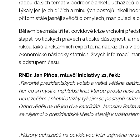
řadou dalších témat v podrobné anketě uchazečů o f
týkaly jen jejich dílčích a minulých postojů, nikoli 
přitom stále jasněji svědčí o omylech, manipulaci a
Během bezmála tří let covidové krize vrcholní předs
šlapali po lidských právech a lidské důstojnosti a m
rukou laiků a reklamních expertů, na nádražích a v o
ekonomické následky státních lživých informací, mani
s odstupem času.
RNDr. Jan Piňos, mluvčí Iniciativy 21, řekl:
„Favorité prezidentských voleb a velká většina další
říci, co si myslí o nejhlubší krizi, kterou prošla naše 
uchazečům anketní otázky týkající se postupů státu 
Odpověděli na ně jen dva kandidáti, Jaroslav Bašta a 
se zájemci o prezidentské křeslo stavějí k událostem,
„Názory uchazečů na covidovou krizi, zejména ve svě