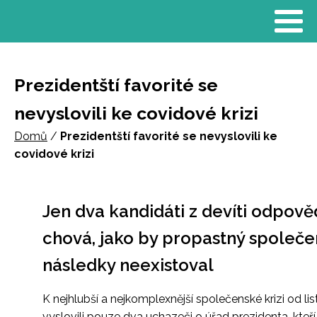
Prezidentští favorité se
nevyslovili ke covidové krizi
Domů
/
Prezidentští favorité se nevyslovili ke
covidové krizi
Jen dva kandidáti z devíti odpově
chová, jako by propastný společ
následky neexistoval
K nejhlubší a nejkomplexnější společenské krizi od l
vyslovili pouze dva uchazeči o úřad prezidenta, kteří