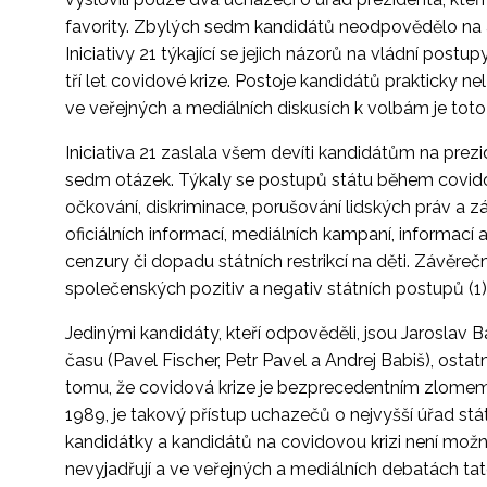
favority. Zbylých sedm kandidátů neodpovědělo na 
Iniciativy 21 týkající se jejich názorů na vládní pos
tří let covidové krize. Postoje kandidátů prakticky nelze
ve veřejných a mediálních diskusích k volbám je tot
Iniciativa 21 zaslala všem devíti kandidátům na prez
sedm otázek. Týkaly se postupů státu během covido
očkování, diskriminace, porušování lidských práv a zá
oficiálních informací, mediálních kampaní, informací 
cenzury či dopadu státních restrikcí na děti. Závě
společenských pozitiv a negativ státních postupů (1)
Jedinými kandidáty, kteří odpověděli, jsou Jaroslav Ba
času (Pavel Fischer, Petr Pavel a Andrej Babiš), ost
tomu, že covidová krize je bezprecedentním zlomem
1989, je takový přístup uchazečů o nejvyšší úřad stá
kandidátky a kandidátů na covidovou krizi není možné 
nevyjadřují a ve veřejných a mediálních debatách ta