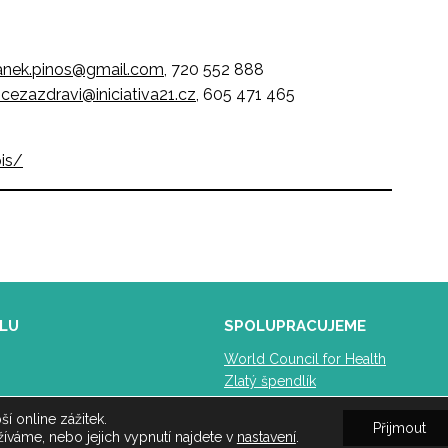
anek.pinos@gmail.com
, 720 552 888
cezazdravi@iniciativa21.cz
, 605 471 465
pis/
LU
SPOLUPRACUJEME
World Council for Health
Zlatý špendlík
SMIS
 online zážitek.
Přijmout
íváme, nebo jejich vypnutí najdete v
nastavení
.
k