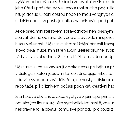
vyšších odborných a středních zdravotních škol bud
jeho úřadu požadavek velkého a rostoucího počtu lid
mu je dosud úřední cestou nebo formou veřejných dopi
s dalšími politiky posiluje nátlak na očkování pod p
Akce před ministerstvem zdravotnictví není běžným 
setrvat denně od rána do večera a být zde míruplnou
hlasu veřejnosti. Účastníci shromáždění přinesli tra
slovo dělá muže, ministře Válku!“, „Nerespirujme, sv
„Zdravě a svobodně v 21. století“. Shromáždění podpo
Účastníci akce se zavazují k pokojnému průběhu a p
v dialogu s kolemjdoucími to, co lidi spojuje, nikoli t
zdraví a svobodu, zvát lékaře a jiné hosty k diskusím,
reportáže, při příznivém počasí podnikat kreativní h
Síla takové občanské akce vyplývá z principu přináš
odvážných lidí na určitém symbolickém místě, kde up
nesprávného, a obětují tomu své pohodlí, probouzí záje