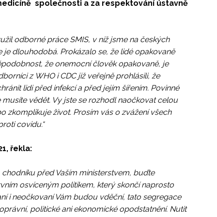
medicíně společnosti a za respektování ústavně
yužil odborné práce SMIS, v níž jsme na českých
ce je dlouhodobá. Prokázalo se, že lidé opakovaně
ěpodobnost, že onemocní člověk opakovaně, je
rníci z WHO i CDC již veřejně prohlásili, že
it lidi před infekcí a před jejím šířením. Povinné
e musíte vědět. Vy jste se rozhodl naočkovat celou
ebo zkomplikuje život. Prosím vás o zvážení všech
proti covidu.“
1, řekla:
a chodníku před Vaším ministerstvem, buďte
 prvním osvíceným politikem, který skončí naprosto
aní i neočkovaní Vám budou vděční, tato segregace
oprávní, politické ani ekonomické opodstatnění. Nutit