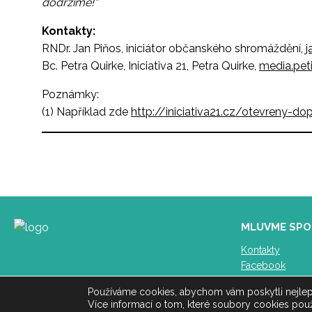
dodržíme!“
Kontakty:
RNDr. Jan Piňos, iniciátor občanského shromáždění,
j
Bc. Petra Quirke, Iniciativa 21, Petra Quirke,
media.peti
Poznámky:
(1) Například zde
http://iniciativa21.cz/otevreny-do
MLUVME SPO
Kontakty
Facebook
Youtube
Používáme cookies, abychom vám poskytli nejlepší
Více informací o tom, které soubory cookies použ
© INICIATIVA 21 - zdraví a svoboda | Web vytvořil:
Tomáš Michalčí