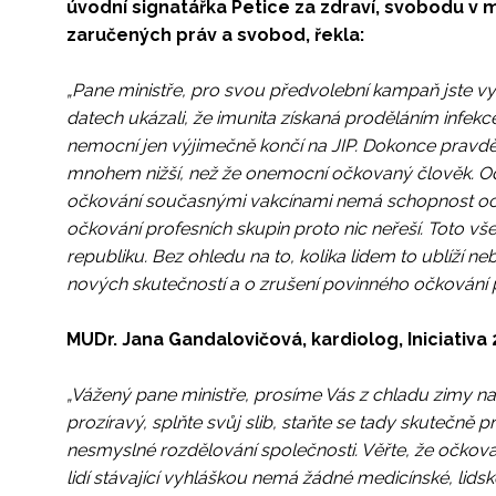
úvodní signatářka Petice za zdraví, svobodu v 
zaručených práv a svobod, řekla:
„Pane ministře, pro svou předvolební kampaň jste v
datech ukázali, že imunita získaná proděláním infek
nemocní jen výjimečně končí na JIP. Dokonce pravd
mnohem nižší, než že onemocní očkovaný člověk. Odbo
očkování současnými vakcínami nemá schopnost ochrán
očkování profesních skupin proto nic neřeší. Toto vš
republiku. Bez ohledu na to, kolika lidem to ublíží n
nových skutečností a o zrušení povinného očkování 
MUDr. Jana Gandalovičová, kardiolog, Iniciativa 2
„Vážený pane ministře, prosíme Vás z chladu zimy n
prozíravý, splňte svůj slib, staňte se tady skutečně
nesmyslné rozdělování společnosti. Věřte, že očkov
lidí stávající vyhláškou nemá žádné medicínské, lidsk