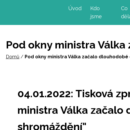
Úvod
Kdo
Co
jsme
dě
Pod okny ministra Válk
Domů
/
Pod okny ministra Válka začalo dlouhodob
04.01.2022: Tisková z
ministra Válka začal
shromáždění"