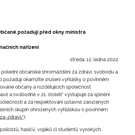
 Občané požadují před okny ministra
načních nařízení
středa, 12. ledna 2022
o poledni občanské shromáždění za zdraví, svobodu a
ci požadují okamžité zrušení vyhlášky o povinném
kované občany a rozdělujících společnost
 a svobodně v 21. století“ vystupuje za splnění
společnosti a za respektování ústavně zaručených
fesních skupin ohrožených vyhláškou o povinném
-za-zdravi/
).
policistů, hasičů, vojáků či studentů vysokých,