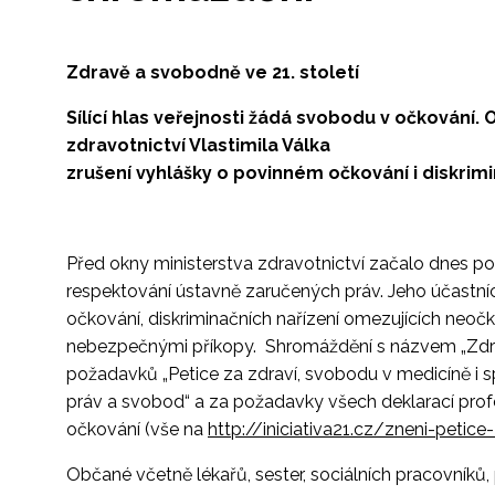
Zdravě a svobodně ve 21. století
Sílící hlas veřejnosti žádá svobodu v očkování.
zdravotnictví Vlastimila Válka
zrušení vyhlášky o povinném očkování i diskrimi
Před okny ministerstva zdravotnictví začalo dnes p
respektování ústavně zaručených práv. Jeho účastní
očkování, diskriminačních nařízení omezujících neoč
nebezpečnými příkopy. Shromáždění s názvem „Zdravě
požadavků „Petice za zdraví, svobodu v medicíně i 
práv a svobod“ a za požadavky všech deklarací pro
očkování (vše na
http://iniciativa21.cz/zneni-petice
Občané včetně lékařů, sester, sociálních pracovníků, 