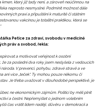
 kmen, který již tady není, a zároveň neúčinnou na
diska naprosto nesmyslné. Podmínit možnost dále
vinných praxí a připuštění k maturitě či státním
ovanou vakcínou je totalitní praktikou, která se
"
atářka Petice za zdraví, svobodu v medicíně
ch práv a svobod, řekla:
inspirovat a motivovat veřejnost k osobní
, že za poslední dva roky jsem neslyšela z vedoucích
ví národa. V prevenci, pohybu, zdravé stravě a ve
dna ani více „teček“. Ty mohou pouze někomu či
tav. Je třeba uvažovat v dlouhodobé perspektivě, je
ž vůbec ne ekonomickým zájmům. Politici by měli plnit
poctiví a čestní. Nepřemýšlet o jednom volebním
ší čas vrátit lidem naději, důvěru v demokracii a