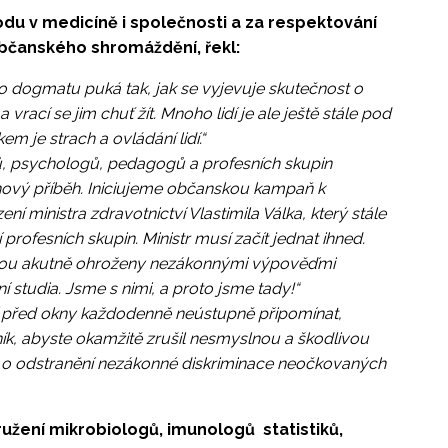
bodu v medicíně i společnosti a za respektování
občanského shromáždění, řekl:
ého dogmatu puká tak, jak se vyjevuje skutečnost o
 vrací se jim chuť žít. Mnoho lidí je ale ještě stále pod
m je strach a ovládání lidí.“
ců, psychologů, pedagogů a profesních skupin
ový příběh. Iniciujeme občanskou kampaň k
í ministra zdravotnictví Vlastimila Válka, který stále
rofesních skupin. Ministr musí začít jednat ihned.
ci jsou akutně ohroženy nezákonnými výpověďmi
 studia. Jsme s nimi, a proto jsme tady!“
í před okny každodenně neústupně připomínat,
ník, abyste okamžitě zrušil nesmyslnou a škodlivou
ě o odstranění nezákonné diskriminace neočkovaných
ružení mikrobiologů, imunologů statistiků,