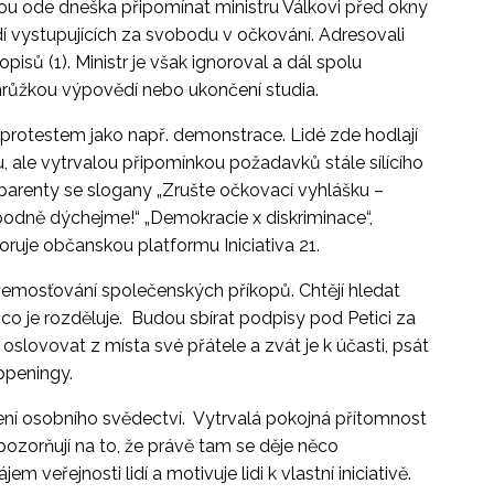
ou ode dneška připomínat ministru Válkovi před okny
í vystupujících za svobodu v očkování. Adresovali
sů (1). Ministr je však ignoroval a dál spolu
ohrůžkou výpovědí nebo ukončení studia.
protestem jako např. demonstrace. Lidé zde hodlají
, ale vytrvalou připomínkou požadavků stále sílícího
nsparenty se slogany „Zrušte očkovací vyhlášku –
obodně dýchejme!“ „Demokracie x diskriminace“,
ruje občanskou platformu Iniciativa 21.
řemosťování společenských příkopů. Chtějí hledat
o, co je rozděluje. Budou sbírat podpisy pod Petici za
 oslovovat z místa své přátele a zvát je k účasti, psát
appeningy.
ení osobního svědectví. Vytrvalá pokojná přítomnost
ozorňují na to, že právě tam se děje něco
m veřejnosti lidí a motivuje lidi k vlastní iniciativě.