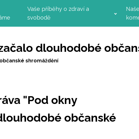
Vaše příběhy o zdraví a
Naš
láme
svobodě
kome
a začalo dlouhodobé obča
é občanské shromáždění
práva "Pod okny
o dlouhodobé občanské