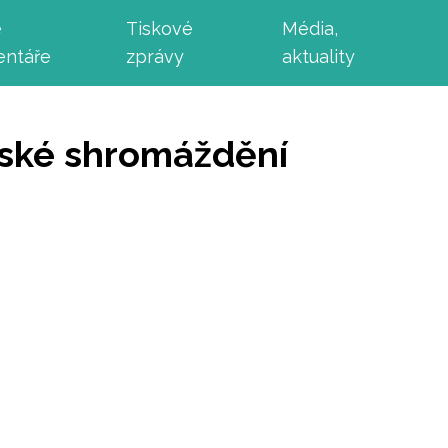
e
Tiskové
Média,
ntáře
zprávy
aktuality
nské shromáždění