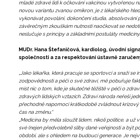
mladé zdravé lidi k očkování vakcínou vytvořenou na
novou variantu zvanou omikron, je z lékařského hle
vykonávat povolání, dokončení studia, absolvování po
závěrečným zkouškám nutností naočkovat se nedotest
neslučuje s principy a základními postuláty medicíny.
MUDr. Hana Štefaničová, kardiolog, úvodní sign
společnosti a za respektování ústavně zaručený
„Jako lékařka, která pracuje se sportovci a snaží se 
zodpovědnosti a péči o své zdraví, mě pobuřuje fakt
míst nic o tom, kde je skutečné těžiště v péči o zdra
zdravých lidských vztazích. Zdraví národa neřeší je
přechodně napomoci krátkodobě zvládnout krizový s
čas na změnu.“
„Medicína by měla sloužit lidem, nikoli politice, a u
své (nejen předvolební) sliby dané veřejnosti a být 
období, ale s ohledem na budoucí generace. Je nejvyš