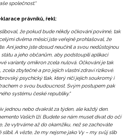
aše společnost.“
eklarace právníků, řekl:
sliboval, že pokud bude někdy očkování povinné, tak
elými dvěma měsíci jste veřejně prohlašoval, že
e. Ani jedno jste dosud neučinil a svou nedůstojnou
uto státu a jeho občanům, aby podstoupili aplikaci
nové varianty omikron zcela nulová. Očkování je tak
 zcela zbytečné a pro jejich vlastní zdraví rizikové.
ovský psychický tlak, který ničí jejich soukromý i
 strachem o svou budoucnost. Svým postupem pak
ného systému české republiky.“
iv jednou nebo dvakrát za týden, ale každý den.
mento Vašich lží. Budete se nám muset dívat do očí
te, že vytrváme až do okamžiku, než se zachováte
slíbil. A vězte, že my nejsme jako Vy – my svůj slib