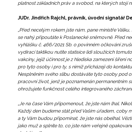
platnost základních práv a svobod, na kterých stojí n
JUDr. Jindřich Rajchl, právník, úvodní signatář D
„Před necelým rokem jste nám, pane ministře Válku, 
se nahý připoutáte k Poslanecké sněmovně. Před nec
vyhlášku č. 466/2021 Sb. o povinném očkování zrušít
vydírací taktikou nutíte statisíce lidí sloužících tom
vakcíny, jejíž účinnost je z hlediska zamezení šíření 
pro tyto osoby i pro ty, s nimiž přicházejí do kontaktu,
Nesplněním svého slibu dostáváte tyto osoby pod obr
pracovní život, jenž je poznamenán permanentním
ohrožujete funkčnost celého integrovaného záchran
„Je na čase Vám připomenout, že jste nám lhal. Nikol
Každý den budeme stát před Vaším úřadem, coby me
a ty Vám budou připomínat, že jste nás obelhal. Věz
jako muž a splníte to, co jste nám veřejně opakovaně 