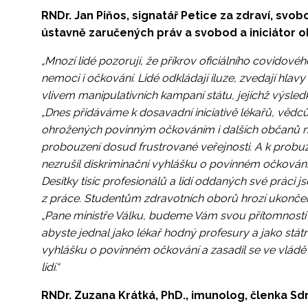
RNDr. Jan Piňos, signatář Petice za zdraví, svo
ústavně zaručených práv a svobod a iniciátor 
„Mnozí lidé pozorují, že příkrov oficiálního covidov
nemoci i očkování. Lidé odkládají iluze, zvedají hlavy a
vlivem manipulativních kampaní státu, jejichž výsledke
„Dnes přidáváme k dosavadní iniciativě lékařů, věd
ohrožených povinným očkováním i dalších občanů n
probouzení dosud frustrované veřejnosti. A k probuzen
nezrušil diskriminační vyhlášku o povinném očkování p
Desítky tisíc profesionálů a lidí oddaných své prá
z práce. Studentům zdravotních oborů hrozí ukončení
„Pane ministře Válku, budeme Vám svou přítomnost
abyste jednal jako lékař hodný profesury a jako stát
vyhlášku o povinném očkování a zasadil se ve vlád
lidí.“
RNDr. Zuzana Krátká, PhD., imunolog, členka Sd