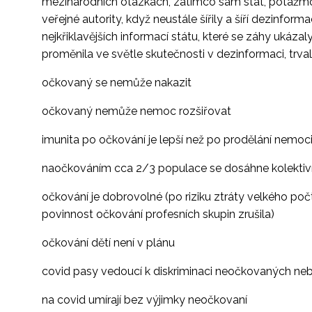
mezinárodních otázkách, zatímco sám stát, potažmo Mi
veřejné autority, když neustále šířily a šíří dezinfor
nejkřiklavějších informací státu, které se záhy ukázal
proměnila ve světle skutečnosti v dezinformaci, trval 
očkovaný se nemůže nakazit
očkovaný nemůže nemoc rozšiřovat
imunita po očkování je lepší než po prodělání nemoc
naočkováním cca 2/3 populace se dosáhne kolektivn
očkování je dobrovolné (po riziku ztráty velkého poč
povinnost očkování profesních skupin zrušila)
očkování dětí není v plánu
covid pasy vedoucí k diskriminaci neočkovaných ne
na covid umírají bez výjimky neočkovaní