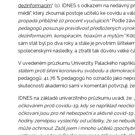
dezinformacím
“ (1). IDNES s odkazem na nedávný pr
médií”, který zkoumal postoje učitelů ke covidu a válc
propadá přibližně 10 procent vyučujících.“
Podle záv
pedagogů posuzuje pravdivost předložených výrok
dezinformacím, konspiracím, hoaxům a mýtům.”
Kdo 
sám stát byl po dva roky a stále je prvotním šiřite
společenskými následky, a ztratil tak důvěru velké čá
V uvedeném průzkumu Univerzity Palackého napříkla
státem proti šíření koronaviru svobodu a demokracii
pedagogů, 41,76 % pedagogů ho označilo jako nepra
skutečnosti akademici sami v komentáři potvrzují, že
IDNES na základě univerzitního průzkumu uvádí, že:
očkováním proti covidu-19, kdy se například neočkov
očkovaní jsou pro ně nebezpeční a aktivně covid-19 šíř
hodiny zeměpisu vyslechly od učitelky, že se nebud
může ochrnout. Zažil jsem i mnoho učitelů zpochybň