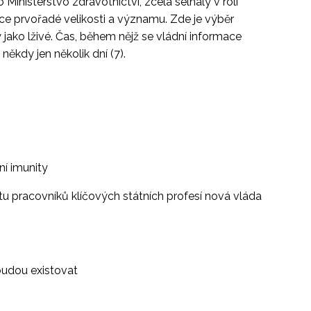
nisterstvo zdravotnictví, zcela selhaly v roli
mace prvořadé velikosti a významu. Zde je výběr
y jako lživé. Čas, během nějž se vládní informace
někdy jen několik dní (7).
i
í imunity
tu pracovníků klíčových státních profesí nová vláda
budou existovat