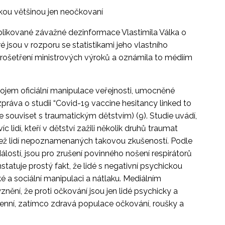
lkou většinou jen neočkovaní
likované závažné dezinformace Vlastimila Válka o
é jsou v rozporu se statistikami jeho vlastního
k prošetření ministrových výroků a oznámila to médiím
jem oficiální manipulace veřejnosti, umocněné
práva o studii “Covid-19 vaccine hesitancy linked to
 souviset s traumatickým dětstvím) (9). Studie uvádí,
 lidí, kteří v dětství zažili několik druhů traumat
 než lidí nepoznamenaných takovou zkušeností. Podle
 událostí, jsou pro zrušení povinného nošení respirátorů
statuje prostý fakt, že lidé s negativní psychickou
cké a sociální manipulaci a nátlaku. Mediálním
í, že proti očkování jsou jen lidé psychicky a
enní, zatímco zdravá populace očkování, roušky a