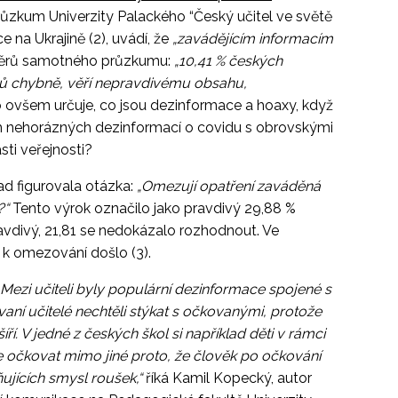
ůzkum Univerzity Palackého “Český učitel ve světě
e na Ukrajině (2), uvádí, že
„zavádějícím informacím
ěrů samotného průzkumu:
„10,41 % českých
ů chybně, věří nepravdivému obsahu,
ovšem určuje, co jsou dezinformace a hoaxy, když
lem nehorázných dezinformací o covidu s obrovskými
sti veřejnosti?
d figurovala otázka:
„Omezují opatření zaváděná
?“
Tento výrok označilo jako pravdivý 29,88 %
vdivý, 21,81 se nedokázalo rozhodnout. Ve
 k omezování došlo (3).
„Mezi učiteli byly populární dezinformace spojené s
aní učitelé nechtěli stýkat s očkovanými, protože
í. V jedné z českých škol si například děti v rámci
e očkovat mimo jiné proto, že člověk po očkování
ujících smysl roušek,“
říká Kamil Kopecký, autor