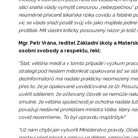
sílící snaha vlády vymýtit cenzurou „nebezpečnou“ plur
neúměrně přecenil lékařská rizika covidu a fatálně po
víc se vláda snaží posílit svůj vliv jako majitele jedin
protitlak. Mít vlastní kriticky posouzený názor je totiž
Mgr. Petr Vrána, ředitel Základní školy a Mateřs
osobní svobody a respektu, řekl:
“Stát, většina médií a v tomto případě i výzkum pra
strategii pod heslem milionkrát opakovaná lež se s
dezinformátorů má nadále prakticky neomezený medi
přes to, že je opakovaně usvědčována ze lží. Posuz
uvěřit sdělením, že očkovaný člověk se nemůže nakazi
smutné, že většina společnosti je ochotna nadále tut
považuji nedávné prohlášení ministra Válka, který nás
covid nezemřeme… To byl opravdu majstrštyk!”
“Už nám chybí jen vytvořit Ministerstvo pravdy. Oček
postaví před národ a omluví se dětem, seniorům i o