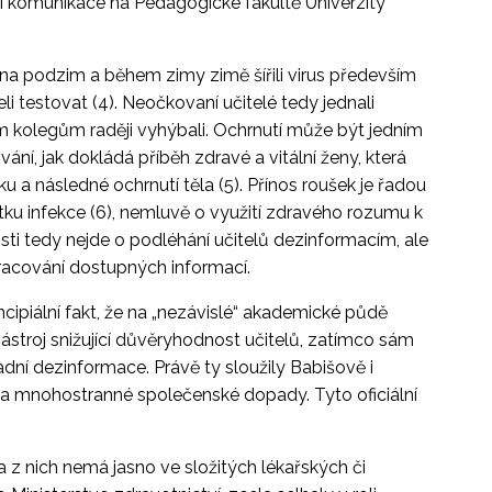
ní komunikace na Pedagogické fakultě Univerzity
 na podzim a během zimy zimě šířili virus především
li testovat (4). Neočkovaní učitelé tedy jednali
kolegům raději vyhýbali. Ochrnutí může být jedním
ní, jak dokládá příběh zdravé a vitální ženy, která
 a následné ochrnutí těla (5). Přínos roušek je řadou
u infekce (6), nemluvě o využití zdravého rozumu k
ti tedy nejde o podléhání učitelů dezinformacím, ale
zpracování dostupných informací.
ncipiální fakt, že na „nezávislé“ akademické půdě
ástroj snižující důvěryhodnost učitelů, zatímco sám
sadní dezinformace. Právě ty sloužily Babišově i
a mnohostranné společenské dopady. Tyto oficiální
na z nich nemá jasno ve složitých lékařských či