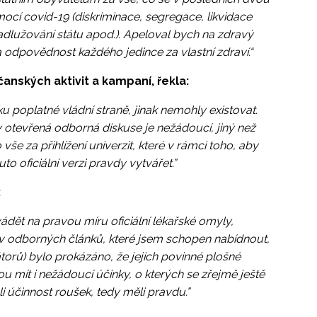
mocí covid-19 (diskriminace, segregace, likvidace
zadlužování státu apod.). Apeloval bych na zdravý
a odpovědnost každého jedince za vlastní zdraví.“
čanských aktivit a kampaní, řekla:
 poplatné vládní straně, jinak nemohly existovat.
tevřená odborná diskuse je nežádoucí, jiný než
 vše za přihlížení univerzit, které v rámci toho, aby
to oficiální verzi pravdy vytvářet.”
:
ádět na pravou míru oficiální lékařské omyly,
hiv odborných článků, které jsem schopen nabídnout,
torů) bylo prokázáno, že jejich povinné plošné
u mít i nežádoucí účinky, o kterých se zřejmě ještě
 účinnost roušek, tedy měli pravdu.”