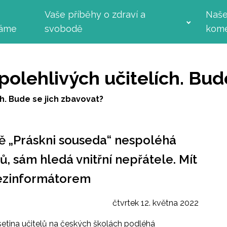
Vaše příběhy o zdraví a
Naš
láme
svobodě
kome
polehlivých učitelích. Bud
h. Bude se jich zbavovat?
 „Práskni souseda“ nespoléhá
ů, sám hledá vnitřní nepřátele. Mít
dezinformátorem
čtvrtek 12. května 2022
esetina učitelů na českých školách podléhá