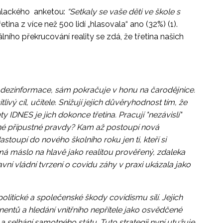
Palackého anketou:
“Setkaly se vaše děti ve škole s
etina z více než 500 lidí „hlasovala“ ano (32%) (1).
ho překrucování reality se zdá, že třetina našich
 dezinformace, sám pokračuje v honu na čarodějnice.
livý cíl, učitele. Snižují jejich důvěryhodnost tím, že
 IDNES je jich dokonce třetina. Pracují "nezávislí"
diné přípustné pravdy? Kam až postoupí nová
toupí do nového školního roku jen ti, kteří si
má máslo na hlavě jako realitou prověřený, zdaleka
vní vládní tvrzení o covidu záhy v praxi ukázala jako
politické a společenské škody covidismu sílí. Jejich
nentů a hledání vnitřního nepřítele jako osvědčené
selhání samotného státu. Tuto strategii nyní utužuje