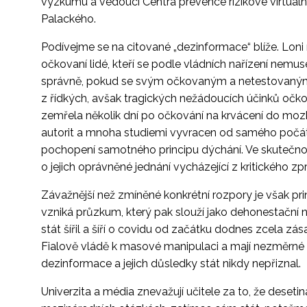
výzkumu a vedoucí Centra prevence rizikové virtuál
Palackého.
Podívejme se na citované „dezinformace“ blíže. Loni
očkovaní lidé, kteří se podle vládních nařízení nemuse
správně, pokud se svým očkovaným a netestovaným 
z řídkých, avšak tragických nežádoucích účinků očková
zemřela několik dní po očkování na krvácení do mozku
autorit a mnoha studiemi vyvracen od samého počátk
pochopení samotného principu dýchání. Ve skutečnos
o jejich oprávněné jednání vycházející z kritického 
Závažnější než zmíněné konkrétní rozpory je však pri
vzniká průzkum, který pak slouží jako dehonestační n
stát šířil a šíří o covidu od začátku dodnes zcela zá
Fialově vládě k masové manipulaci a mají nezměrné 
dezinformace a jejich důsledky stát nikdy nepřiznal.
Univerzita a média znevažují učitele za to, že deseti