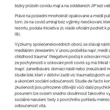
těžký průběh covidu mají a na odděleních JIP leží ve
Právě na poslední mnohokrát opakované a médii pub
tom, že na covid umírají bez výjimky neočkovaní, kter
rezortu, podala Iniciativa 21 vládě oficiální podnět 
(8).
Výzkumy společenskovědních oborů se stávají nástro
mediálním zkreslením. V únoru proběhla např. médii z
childhood trauma” (Negativní postoj k očkování může
že pochybnosti o očkování proti covid-19 má třikrát víc
(např. zanedbávání, domácí násilí nebo zneužívání)
studie lidé, kteří v dětství zažili víc traumatizujících
a ukončení sociální odloučenosti. Studie de facto kon
zkušeností jsou přirozeně citlivější vůči další psychi
posunem lze ovšem snadno dosáhnout takového vyzněn
sociálně narušení, tedy z povrchního pohledu méněc
odloučenost vítá.