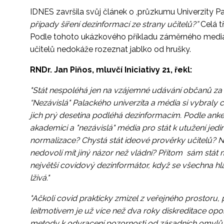
IDNES završila svůj článek o ,průzkumu Univerzity 
případy šíření dezinformací ze strany učitelů?”
Celá tř
Podle tohoto ukázkového příkladu záměrného mediální
učitelů nedokáže rozeznat jablko od hrušky.
RNDr. Jan Piňos, mluvčí Iniciativy 21, řekl:
"Stát nespoléhá jen na vzájemné udávání občanů za
“Nezávislá" Palackého univerzita a média si vybraly cit
jich prý desetina podléhá dezinformacím. Podle ankety
akademici a "nezávislá" média pro stát k utužení je
normalizace? Chystá stát ideové prověrky učitelů? Nas
nedovolí mít jiný názor než vládní? Přitom sám stát 
největší covidový dezinformátor, když se všechna hla
lživá."
"Ačkoli covid prakticky zmizel z veřejného prostoru, 
leitmotivem je už více než dva roky diskreditace opo
metody k odvracení pozornosti od zásadních omylů a 