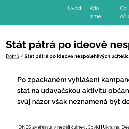
Úvod
Kdo
Co
jsme
dě
Stát pátrá po ideově nes
Domů
/
Stát pátrá po ideově nespolehlivých učitelíc
Po zpackaném vyhlášení kampaně
stát na udavačskou aktivitu občan
svůj názor však neznamená být 
IDNES zveřejnila v neděli článek „
Covid i Ukrajina. D