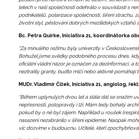
letech v naší společnosti odehrálo v souvislosti s ne
podnikatelů, polarizace společnosti, šíření strachu, 
životní styl, pěstování dobrých mezilidských vztahů 
Bc. Petra Quirke, Iniciativa 21, koordinátorka ob
“Za minulého režimu byly univerzity v Československu
Bohužel jsme svědky podobného procesu dnes, kdy o
oficiální vládní názor je označen za dezinformaci, a to
neztratily granty, buďto mlčí nebo aktivně pomáhají tu
MUDr. Vladimír Čížek, Iniciativa 21, angiolog, řekl
“Během uplynulých dvou let a stále dál se snažím uv
nepřesnosti, polopravdy i lži. Mám tedy bohatý arc
pokud by o ně byl zájem. Například u roušek (respirá
nasazení nezabránilo v šíření epidemie. Naopak moho
víc dozvíme v budoucnu. Učitelé, kteří zpochybňovali