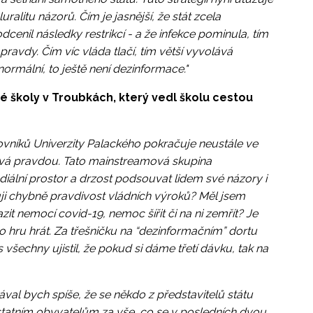
alitu názorů. Čím je jasnější, že stát zcela
dcenil následky restrikcí - a že infekce pominula, tím
é pravdy. Čím víc vláda tlačí, tím větší vyvolává
 normální, to ještě není dezinformace."
ké školy v Troubkách, který vedl školu cestou
covníků Univerzity Palackého pokračuje neustále ve
tává pravdou. Tato mainstreamová skupina
ální prostor a drzost podsouvat lidem své názory i
uji chybně pravdivost vládních výroků? Měl jsem
t nemocí covid-19, nemoc šířit či na ni zemřít? Je
o hru hrát. Za třešničku na “dezinformačním” dortu
 všechny ujistil, že pokud si dáme třetí dávku, tak na
ával bych spíše, že se někdo z představitelů státu
statním obyvatelům za vše, co se v posledních dvou