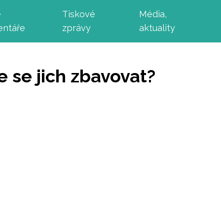
e
Tiskové
Média,
ntáře
zprávy
aktuality
e se jich zbavovat?