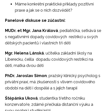
Máme konkrétní praktické příklady pozitivní
praxe a jak se o nich dozvědět?
Panelové diskuse se zúčastní:
MUDr. et Mgr. Jana Králová
, pediatrička, setkává se
s negativními dopady covidových restrikcí u svých
dětských pacientů i vlastních tří dětí
Mgr. Helena Lánská
, učitelka základní školy na
Liberecku, čelila dopadu covidových restrikcí na
děti, matka dvou dětí
PhDr. Jaroslav Simon
, pražský klinický psycholog s
privátní praxí, má zkušenosti s vlivem covidového
období na děti i dospělé a s jejich terapií
Štěpánka Uková
, studentka třetího ročníku
konzervatoře, zdárně přečkala distanční výuku a
svou osobní i studijní krizi