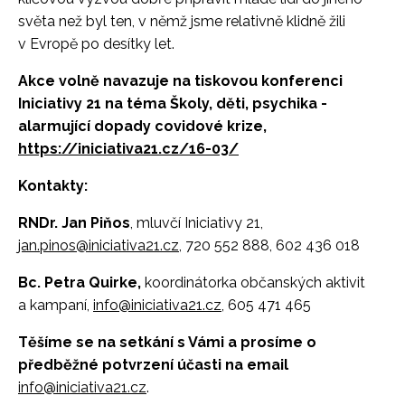
světa než byl ten, v němž jsme relativně klidně žili
v Evropě po desítky let.
Akce volně navazuje na tiskovou konferenci
Iniciativy 21 na téma Školy, děti, psychika -
alarmující dopady covidové krize,
https://iniciativa21.cz/16-03/
Kontakty:
RNDr. Jan Piňos
, mluvčí Iniciativy 21,
jan.pinos@iniciativa21.cz
, 720 552 888, 602 436 018
Bc. Petra Quirke,
koordinátorka občanských aktivit
a kampaní,
info@iniciativa21.cz
, 605 471 465
Těšíme se na setkání s Vámi a prosíme o
předběžné potvrzení účasti na email
info@iniciativa21.cz
.