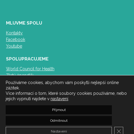
MLUVME SPOLU
Kontakty
Facebook
Youtube
SPOLUPRACUJEME
World Council for Health
Zlatý špendlík
SMIS
Používáme cookies, abychom vám poskytli nejlepší online
zážitek.
Více informací o tom, které soubory cookies používáme, nebo
PODPORUJEME
jejich vypnutí najdete v
nastavení
.
Inovace republiky
Přijmout
ProLibertate
Vraťme děti do školy bez podmínek
Odmítnout
© INICIATIVA 21 - zdraví a svoboda | Web vytvořil:
Tomáš
Zavřít 
Nastavení