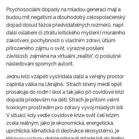
Psychosociální dopady na mladou generaci mají a
budou mít negativní a dlouhodobý celospolečenský
dopad dosud těžce předvídatelných rozměrů, např.
další oslabení či ztrátu kritického myšlení i morálního
zakotvení, pochybnosti o vlastním zdraví, útlum
přirozeného zájmu o svět, výrazné posílení
závislostí, zejména na virtuální „realitě“, či poslušné
následování sporných autorit.
Jednu krizi vzápětí vystřídala další a veřejný prostor
zaplnila válka na Ukrajině. Strach šířený médii opět
prosakuje do rodin i škol a tak jako při covidové krizi
dopadá především na děti. Strach je přitom velmi
toxickým prostředím pro zdravý vývoj mladých lidí.
V situaci, kdy vedle covidové krize svět čelí krizím
zcela reálným, jako je ekonomická, energetická,
uprchlická, klimatická či destrukce ekosystémů, je
klíčovou výzvou dobře připravit mladé lidi do jiného