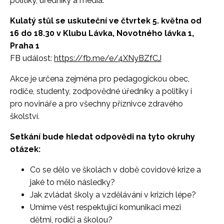
politiky, úředníky a média.
Kulatý stůl se uskuteční ve čtvrtek 5. května od
16 do 18.30 v Klubu Lávka, Novotného lávka 1,
Praha 1
FB událost:
https://fb.me/e/4XNyBZfCJ
Akce je určena zejména pro pedagogickou obec,
rodiče, studenty, zodpovědné úředníky a politiky i
pro novináře a pro všechny příznivce zdravého
školství.
Setkání bude hledat odpovědi na tyto okruhy
otázek:
Co se dělo ve školách v době covidové krize a
jaké to mělo následky?
Jak zvládat školy a vzdělávání v krizích lépe?
Umíme vést respektující komunikaci mezi
dětmi, rodiči a školou?