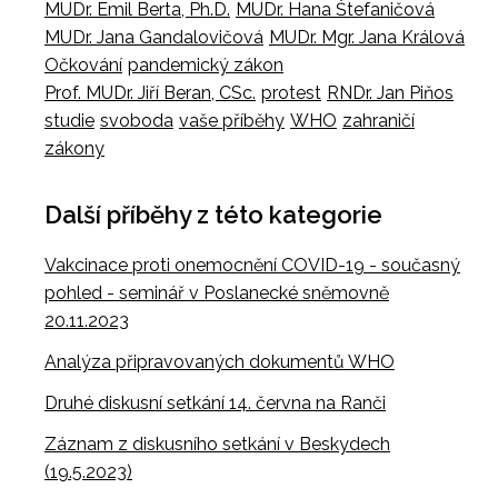
MUDr. Emil Berta, Ph.D.
MUDr. Hana Štefaničová
MUDr. Jana Gandalovičová
MUDr. Mgr. Jana Králová
Očkování
pandemický zákon
Prof. MUDr. Jiří Beran, CSc.
protest
RNDr. Jan Piňos
studie
svoboda
vaše příběhy
WHO
zahraničí
zákony
Další příběhy z této kategorie
Vakcinace proti onemocnění COVID-19 - současný
pohled - seminář v Poslanecké sněmovně
20.11.2023
Analýza připravovaných dokumentů WHO
Druhé diskusní setkání 14. června na Ranči
Záznam z diskusního setkání v Beskydech
(19.5.2023)